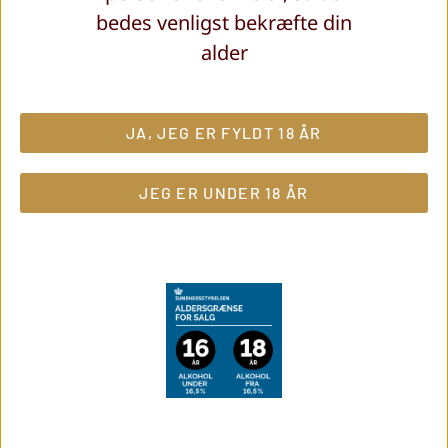
bedes venligst bekræfte din
finesse og friskhed. Måske den meste elegante
alder
champagne fra Autreau Lasnot
Champagnen er god som aperitif, men går også
til hele måltidet og endda god til ostebordet
JA, JEG ER FYLDT 18 ÅR
kr.
305,00
JEG ER UNDER 18 ÅR
TILFØJ TIL KURV
Del med vennerne