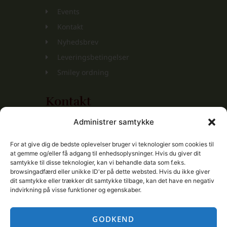
Events
Kontakt
Nyhedsbrev
Leveringsbetingelser
Smiley ordning
Kontakt
Administrer samtykke
Selandia Wine ApS
Mathilde Parken 23, 4. th.
For at give dig de bedste oplevelser bruger vi teknologier som cookies til
at gemme og/eller få adgang til enhedsoplysninger. Hvis du giver dit
3400 Hillerød
samtykke til disse teknologier, kan vi behandle data som f.eks.
CVR-nr.: 41880677
browsingadfærd eller unikke ID'er på dette websted. Hvis du ikke giver
dit samtykke eller trækker dit samtykke tilbage, kan det have en negativ
+45 4118 0999
indvirkning på visse funktioner og egenskaber.
+45 2720 5744
Info@SelandiaWine.dk
GODKEND