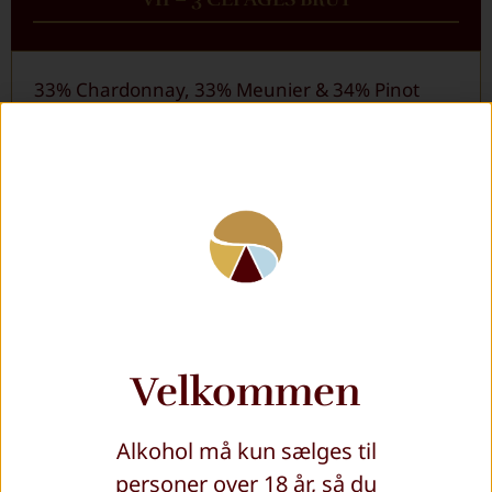
33% Chardonnay, 33% Meunier & 34% Pinot
Noir
Non Vintage (NV)
Dosage 7 g/liter = Brut (tør)
Karakteristika: Kompleks – Moden –
Koncentreret – Kandiserede frugter
En harmonisk blanding af de tre
Velkommen
champagnedruer som giver en gylden gul farve
og små fine bobler der bliver ved længe. Smag
Alkohol må kun sælges til
af citrus og noter af tørret og kandiseret frugt.
personer over 18 år, så du
Den har et blomsteragtigt touch som giver