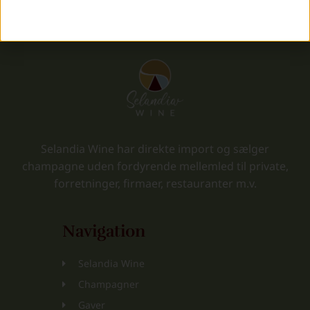
Selandia Wine har direkte import og sælger
champagne uden fordyrende mellemled til private,
forretninger, firmaer, restauranter m.v.
Navigation
Selandia Wine
Champagner
Gaver