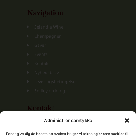
Navigation
Selandia Wine
Champagner
Gaver
Events
Kontakt
Nyhedsbrev
Leveringsbetingelser
Smiley ordning
Kontakt
Administrer samtykke
Selandia Wine ApS
Mathilde Parken 23, 4. th.
For at give dig de bedste oplevelser bruger vi teknologier som cookies til