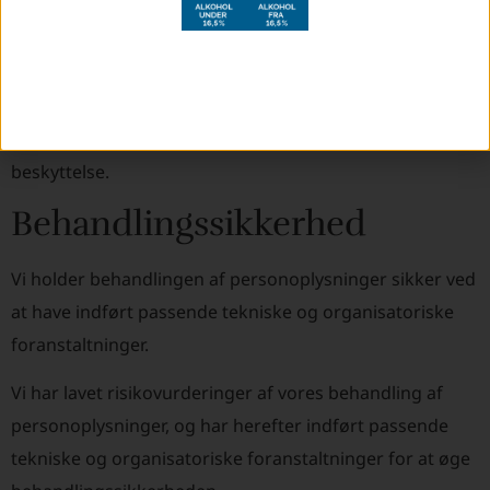
EU/EØS, eller som opbevarer data i EU/EØS.
I nogle tilfælde er dette ikke muligt, og her kan der
benyttes databehandlere udenfor EU/EØS, hvis disse
kan give dine personoplysninger en passende
beskyttelse.
Behandlingssikkerhed
Vi holder behandlingen af personoplysninger sikker ved
at have indført passende tekniske og organisatoriske
foranstaltninger.
Vi har lavet risikovurderinger af vores behandling af
personoplysninger, og har herefter indført passende
tekniske og organisatoriske foranstaltninger for at øge