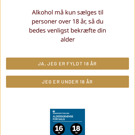
personoplysninger.
Alkohol må kun sælges til
Videregivelse af
personer over 18 år, så du
personoplysninger
bedes venligst bekræfte din
alder
Vi videregiver ikke dine personoplysninger til
tredjemand.
JA, JEG ER FYLDT 18 ÅR
Profilering og
automatiserede afgørelser
JEG ER UNDER 18 ÅR
Vi foretager ikke profilering eller automatiserede
afgørelser.
Tredjelandeoverførsler
Vi benytter som udgangspunkt databehandlere i