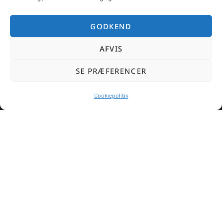
Selandia Wine
Champagner
GODKEND
Gaver
Events
AFVIS
Kontakt
SE PRÆFERENCER
Nyhedsbrev
Leveringsbetingelser
Cookiepolitik
Smiley ordning
Kontakt
Selandia Wine ApS
Mathilde Parken 23, 4. th.
3400 Hillerød
CVR-nr.: 41880677
+45 4118 0999