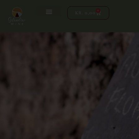
0
KR.
0,00