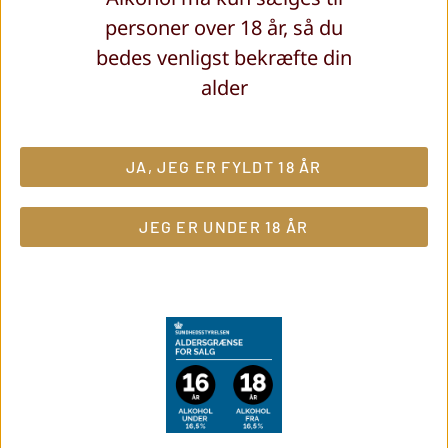
personer over 18 år, så du
bedes venligst bekræfte din
Kontakt os
alder
Skriv eller ring hvis du har spørgsmål til
JA, JEG ER FYLDT 18 ÅR
vores champagner.
JEG ER UNDER 18 ÅR