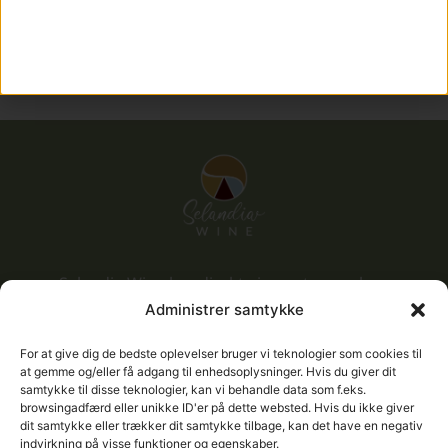
SEND
Selandia Wine har direkte import og sælger
champagne uden fordyrende mellemled til private,
Administrer samtykke
forretninger, firmaer, restauranter m.v.
For at give dig de bedste oplevelser bruger vi teknologier som cookies til
at gemme og/eller få adgang til enhedsoplysninger. Hvis du giver dit
samtykke til disse teknologier, kan vi behandle data som f.eks.
Navigation
browsingadfærd eller unikke ID'er på dette websted. Hvis du ikke giver
dit samtykke eller trækker dit samtykke tilbage, kan det have en negativ
indvirkning på visse funktioner og egenskaber.