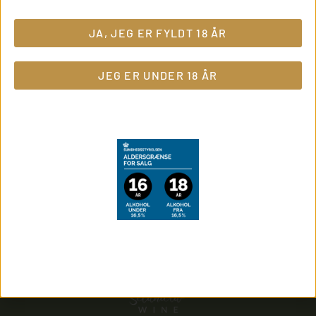
JA, JEG ER FYLDT 18 ÅR
kr.
325,00
JEG ER UNDER 18 ÅR
Ikke på lager
Del med vennerne