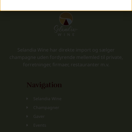
Selandia Wine har direkte import og sælger
champagne uden fordyrende mellemled til private,
forretninger, firmaer, restauranter m.v.
Navigation
Selandia Wine
Champagner
Gaver
Events