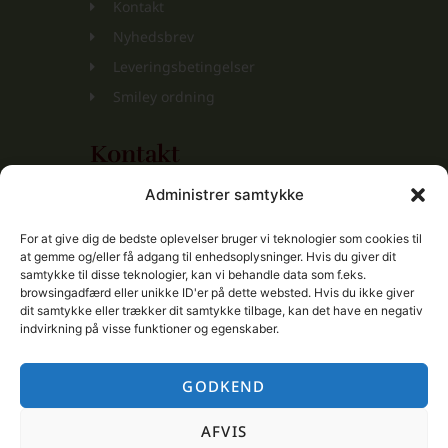
Kontakt
Nyhedsbrev
Leveringsbetingelser
Smiley ordning
Kontakt
Administrer samtykke
Selandia Wine ApS
Mathilde Parken 23, 4. th.
For at give dig de bedste oplevelser bruger vi teknologier som cookies til
at gemme og/eller få adgang til enhedsoplysninger. Hvis du giver dit
3400 Hillerød
samtykke til disse teknologier, kan vi behandle data som f.eks.
CVR-nr.: 41880677
browsingadfærd eller unikke ID'er på dette websted. Hvis du ikke giver
dit samtykke eller trækker dit samtykke tilbage, kan det have en negativ
+45 4118 0999
indvirkning på visse funktioner og egenskaber.
+45 2720 5744
Info@SelandiaWine.dk
GODKEND
Privatlivspolitik
AFVIS
Cookiepolitik