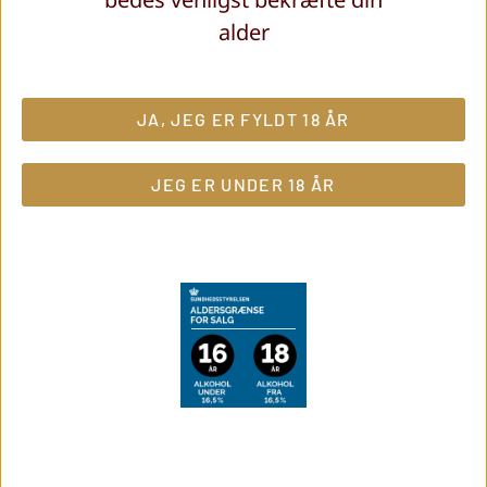
Afslutningen er blød og velsmagende
alder
En fremragende champagne både til mad og
som aperitif
JA, JEG ER FYLDT 18 ÅR
kr.
500,00
JEG ER UNDER 18 ÅR
TILFØJ TIL KURV
Del med vennerne