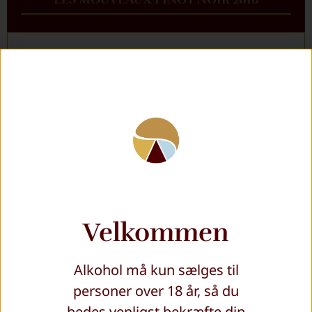
Ny top champagne på 100% Pinot Noir
Årgang: 2016
Dosage 6 g/liter = Brut (tør)
Kun 780 fl. produceret
Karakteristika: Generøs – Kridt – Frugtkompot
Duften er ren og udtryksfuld, bouquet af
Velkommen
mælkekaramel, honning, blomme, kvæde, ribs,
kirsebær og lakrids dukker også op. Smagen er
Alkohol må kun sælges til
friskhed af kødfulde frugter, kridtagtig
personer over 18 år, så du
fornemmelse og dens typisk saltholdighed.
bedes venligst bekræfte din